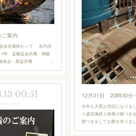
のご案内
蘭盆会供養終わって 永代供
11時 盂蘭盆会供養 御飯
食会・新盆供養 …
.13 00:51
今年も大変お世話になりま
り歳末諷経と除夜の鐘つき
餅つきをしてお餅を作りま