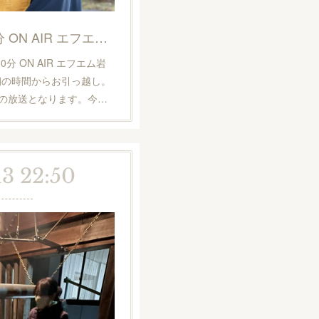
5月7日（日）18時30分 ON AIR エフエム岩手『SUNDAY坊主アワー』
分 ON AIR エフエム岩
』朝の時間からお引っ越し。
分の放送となります。今…
13 22:50