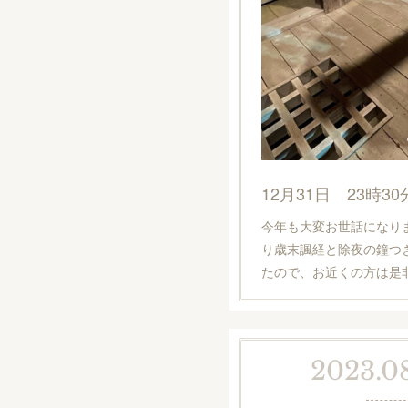
今年も大変お世話になり
り歳末諷経と除夜の鐘つ
たので、お近くの方は是
2023.08