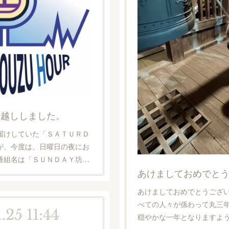
っ越ししました。
届けしていた「ＳＡＴＵＲＤ
が、今度は、日曜日の夜にお
番組名は「ＳＵＮＤＡＹ坊…
あけましておめでと
あけましておめでとうござ
べての人々が係わって丸三
.25 11:44
穏やかな一年となりますよ