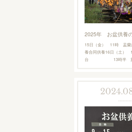
2025年 お盆供養
15日（金） 11時 盂
養合同供養16日（土） 
台 13時半 施
2024.08