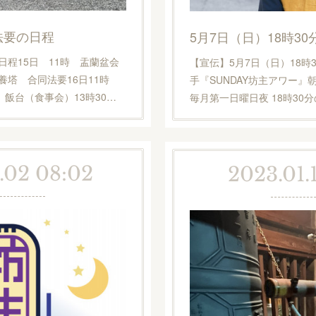
法要の日程
日程15日 11時 盂蘭盆会
【宣伝】5月7日（日）18時30
供養塔 合同法要16日11時
手『SUNDAY坊主アワー
飯台（食事会）13時30…
毎月第一日曜日夜 18時30
.02 08:02
2023.01.