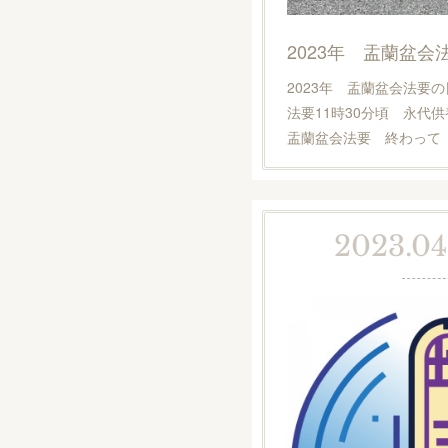
2023年 盂蘭盆会
2023年 盂蘭盆会法要の
法要11時30分頃 永代
盂蘭盆会法要 終わって 
2023.04