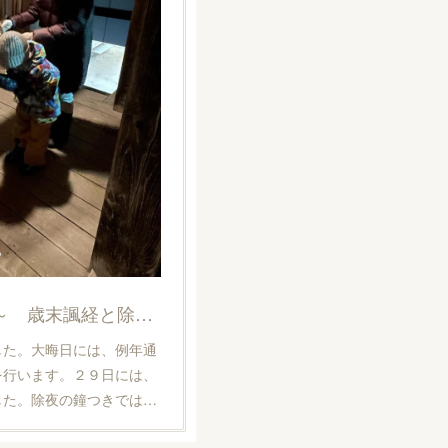
12月31日 23時30分～ 歳末諷経と除夜の鐘つき
した。大晦日には、例年通
を行います。２９日には、
した。除夜の鐘つきでは…