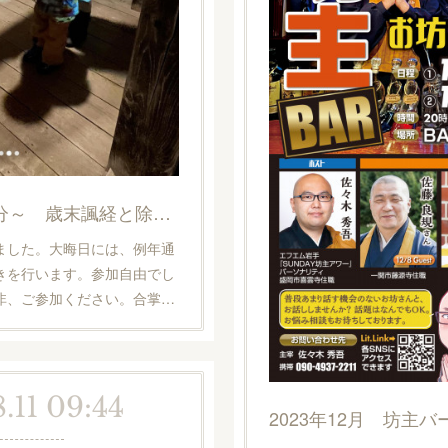
12月31日 23時30分～ 歳末諷経と除夜の鐘つき
ました。大晦日には、例年通
きを行います。参加自由でし
非、ご参加ください。合掌…
.11 09:44