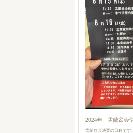
2024年 盂蘭盆会
盂蘭盆会法要の日程です