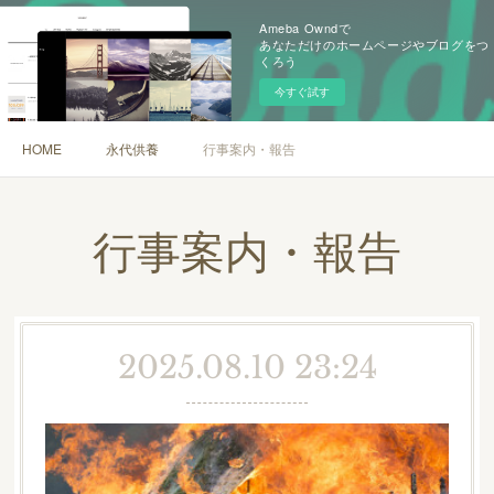
Ameba Owndで
あなただけのホームページやブログをつ
くろう
今すぐ試す
HOME
永代供養
行事案内・報告
行事案内・報告
2025.08.10 23:24