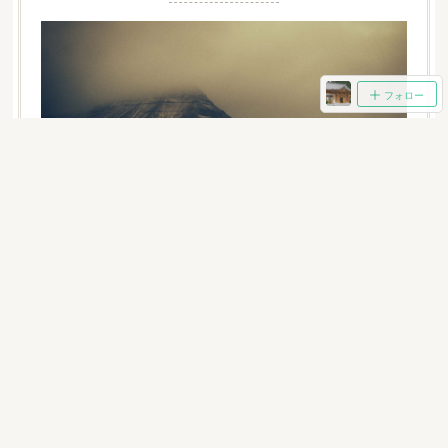
フォロー
朝の坐禅会を開催します（@報恩寺・名須川町）
予約不要、参加費無料で参加できる坐禅会ですので、気軽
にご参加ください。【概要】〇日程
8/23(月)9/7（火） 9/9（木）変更になりました。9/27(…