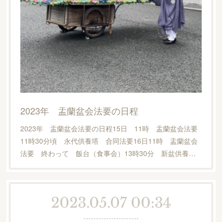
2023年 盂蘭盆会法要の日程
2023年 盂蘭盆会法要の日程15日 11時 盂蘭盆会法要
11時30分頃 永代供養塔 合同法要16日11時 盂蘭盆会
法要 終わって 飯台（食事会）13時30分 新盆供養…
2023.05.07 00:34