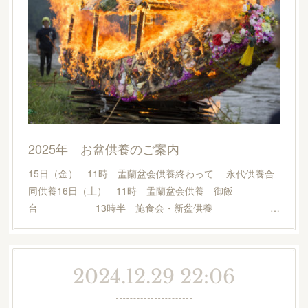
2025年 お盆供養のご案内
15日（金） 11時 盂蘭盆会供養終わって 永代供養合
同供養16日（土） 11時 盂蘭盆会供養 御飯
台 13時半 施食会・新盆供養 …
2024.12.29 22:06