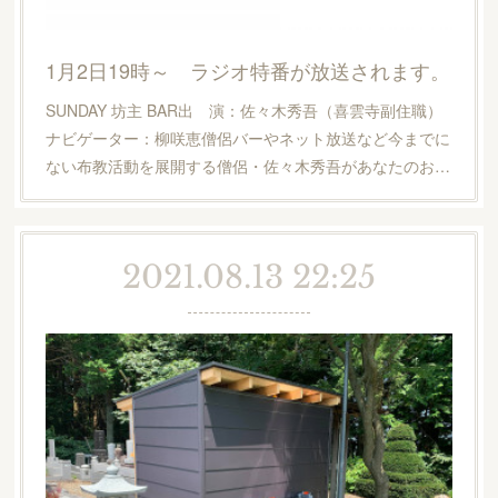
1月2日19時～ ラジオ特番が放送されます。
SUNDAY 坊主 BAR出 演：佐々木秀吾（喜雲寺副住職）
ナビゲーター：柳咲恵僧侶バーやネット放送など今までに
ない布教活動を展開する僧侶・佐々木秀吾があなたのお…
2021.08.13 22:25