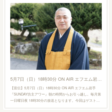
5月7日（日）18時30分 ON AIR エフエム岩手『SUNDAY坊主アワー』
【宣伝】5月7日（日）18時30分 ON AIR エフエム岩手
『SUNDAY坊主アワー』朝の時間からお引っ越し。毎月第
一日曜日夜 18時30分の放送となります。今回はゲスト…