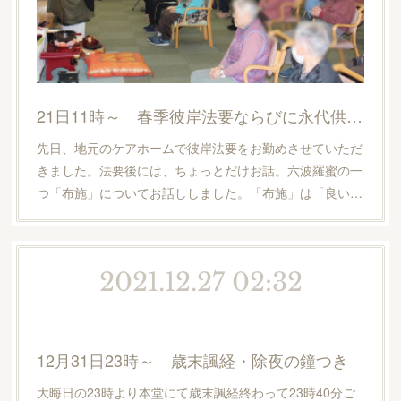
21日11時～ 春季彼岸法要ならびに永代供養塔合同法要
先日、地元のケアホームで彼岸法要をお勤めさせていただ
きました。法要後には、ちょっとだけお話。六波羅蜜の一
つ「布施」についてお話ししました。「布施」は「良い…
2021.12.27 02:32
12月31日23時～ 歳末諷経・除夜の鐘つき
大晦日の23時より本堂にて歳末諷経終わって23時40分ご