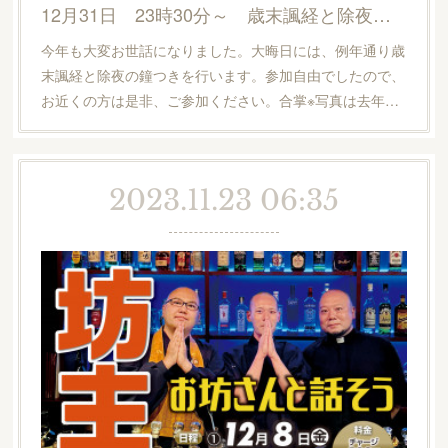
12月31日 23時30分～ 歳末諷経と除夜の鐘つき
今年も大変お世話になりました。大晦日には、例年通り歳
末諷経と除夜の鐘つきを行います。参加自由でしたので、
お近くの方は是非、ご参加ください。合掌※写真は去年…
2023.11.23 06:35